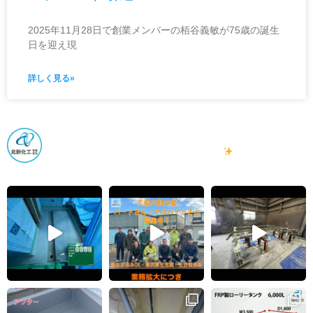
2025年11月28日で創業メンバーの栢谷義敏が75歳の誕生
日を迎え現
詳しく見る»
hokushin_kakou
北海道札幌市のFRP（強化プラスチック）製造業
北海道の農業
漁業、産業に欠かせない製品を製作してます
＃FRP ＃FRP防
水 ＃FRPタンク ＃FRP水槽＃FRP修理